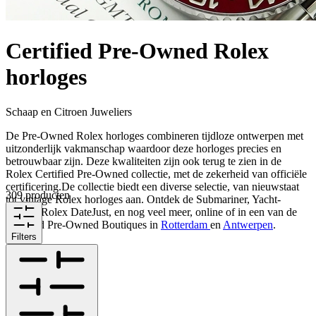
Certified Pre-Owned Rolex
horloges
Schaap en Citroen Juweliers
De Pre-Owned Rolex horloges combineren tijdloze ontwerpen met
uitzonderlijk vakmanschap waardoor deze horloges precies en
betrouwbaar zijn. Deze kwaliteiten zijn ook terug te zien in de
Rolex Certified Pre-Owned collectie, met de zekerheid van officiële
certificering.De collectie biedt een diverse selectie, van nieuwstaat
309 producten
tot vintage Rolex horloges aan. Ontdek de Submariner, Yacht-
Master, Rolex DateJust, en nog veel meer, online of in een van de
Certified Pre-Owned Boutiques in
Rotterdam
en
Antwerpen
.
Filters