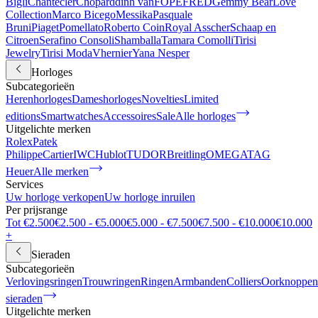
Bigli
Chantecler
Chopard
dinh van
FOPE
FRED
Gemmy Bear
Love
Collection
Marco Bicego
Messika
Pasquale
Bruni
Piaget
Pomellato
Roberto Coin
Royal Asscher
Schaap en
Citroen
Serafino Consoli
Shamballa
Tamara Comolli
Tirisi
Jewelry
Tirisi Moda
Vhernier
Yana Nesper
Horloges
Subcategorieën
Herenhorloges
Dameshorloges
Novelties
Limited
editions
Smartwatches
Accessoires
Sale
Alle horloges
Uitgelichte merken
Rolex
Patek
Philippe
Cartier
IWC
Hublot
TUDOR
Breitling
OMEGA
TAG
Heuer
Alle merken
Services
Uw horloge verkopen
Uw horloge inruilen
Per prijsrange
Tot €2.500
€2.500 - €5.000
€5.000 - €7.500
€7.500 - €10.000
€10.000
+
Sieraden
Subcategorieën
Verlovingsringen
Trouwringen
Ringen
Armbanden
Colliers
Oorknoppen
sieraden
Uitgelichte merken