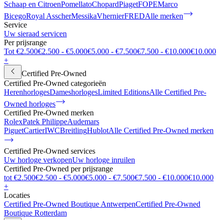
Schaap en Citroen
Pomellato
Chopard
Piaget
FOPE
Marco
Bicego
Royal Asscher
Messika
Vhernier
FRED
Alle merken
Service
Uw sieraad servicen
Per prijsrange
Tot €2.500
€2.500 - €5.000
€5.000 - €7.500
€7.500 - €10.000
€10.000
+
Certified Pre-Owned
Certified Pre-Owned categorieën
Herenhorloges
Dameshorloges
Limited Editions
Alle Certified Pre-
Owned horloges
Certified Pre-Owned merken
Rolex
Patek Philippe
Audemars
Piguet
Cartier
IWC
Breitling
Hublot
Alle Certified Pre-Owned merken
Certified Pre-Owned services
Uw horloge verkopen
Uw horloge inruilen
Certified Pre-Owned per prijsrange
tot €2.500
€2.500 - €5.000
€5.000 - €7.500
€7.500 - €10.000
€10.000
+
Locaties
Certified Pre-Owned Boutique Antwerpen
Certified Pre-Owned
Boutique Rotterdam