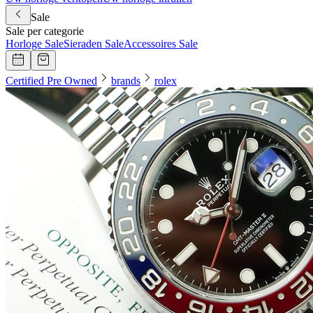
Sale
Sale per categorie
Horloge Sale
Sieraden Sale
Accessoires Sale
Certified Pre Owned
brands
rolex