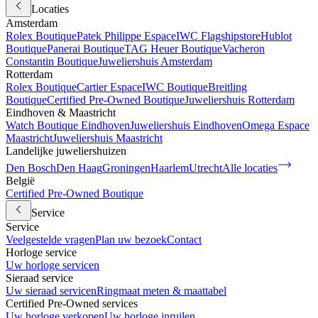
Locaties
Amsterdam
Rolex Boutique
Patek Philippe Espace
IWC Flagshipstore
Hublot
Boutique
Panerai Boutique
TAG Heuer Boutique
Vacheron
Constantin Boutique
Juweliershuis Amsterdam
Rotterdam
Rolex Boutique
Cartier Espace
IWC Boutique
Breitling
Boutique
Certified Pre-Owned Boutique
Juweliershuis Rotterdam
Eindhoven & Maastricht
Watch Boutique Eindhoven
Juweliershuis Eindhoven
Omega Espace
Maastricht
Juweliershuis Maastricht
Landelijke juweliershuizen
Den Bosch
Den Haag
Groningen
Haarlem
Utrecht
Alle locaties
België
Certified Pre-Owned Boutique
Service
Service
Veelgestelde vragen
Plan uw bezoek
Contact
Horloge service
Uw horloge servicen
Sieraad service
Uw sieraad servicen
Ringmaat meten & maattabel
Certified Pre-Owned services
Uw horloge verkopen
Uw horloge inruilen