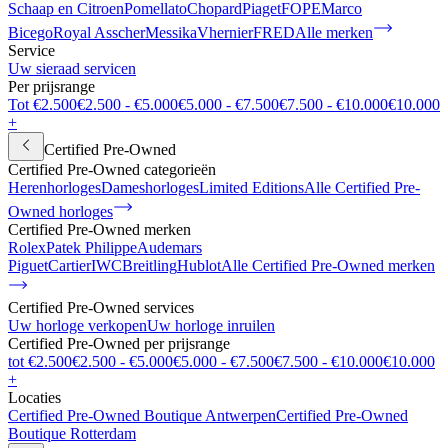
Schaap en Citroen
Pomellato
Chopard
Piaget
FOPE
Marco
Bicego
Royal Asscher
Messika
Vhernier
FRED
Alle merken
Service
Uw sieraad servicen
Per prijsrange
Tot €2.500
€2.500 - €5.000
€5.000 - €7.500
€7.500 - €10.000
€10.000
+
Certified Pre-Owned
Certified Pre-Owned categorieën
Herenhorloges
Dameshorloges
Limited Editions
Alle Certified Pre-
Owned horloges
Certified Pre-Owned merken
Rolex
Patek Philippe
Audemars
Piguet
Cartier
IWC
Breitling
Hublot
Alle Certified Pre-Owned merken
Certified Pre-Owned services
Uw horloge verkopen
Uw horloge inruilen
Certified Pre-Owned per prijsrange
tot €2.500
€2.500 - €5.000
€5.000 - €7.500
€7.500 - €10.000
€10.000
+
Locaties
Certified Pre-Owned Boutique Antwerpen
Certified Pre-Owned
Boutique Rotterdam