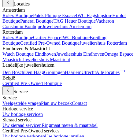
Locaties
Amsterdam
Rolex Boutique
Patek Philippe Espace
IWC Flagshipstore
Hublot
Boutique
Panerai Boutique
TAG Heuer Boutique
Vacheron
Constantin Boutique
Juweliershuis Amsterdam
Rotterdam
Rolex Boutique
Cartier Espace
IWC Boutique
Breitling
Boutique
Certified Pre-Owned Boutique
Juweliershuis Rotterdam
Eindhoven & Maastricht
Watch Boutique Eindhoven
Juweliershuis Eindhoven
Omega Espace
Maastricht
Juweliershuis Maastricht
Landelijke juweliershuizen
Den Bosch
Den Haag
Groningen
Haarlem
Utrecht
Alle locaties
België
Certified Pre-Owned Boutique
Service
Service
Veelgestelde vragen
Plan uw bezoek
Contact
Horloge service
Uw horloge servicen
Sieraad service
Uw sieraad servicen
Ringmaat meten & maattabel
Certified Pre-Owned services
Uw horloge verkopen
Uw horloge inruilen