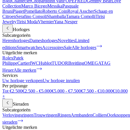
Bigli
Chantecler
Chopard
dinh van
FOPE
FRED
Gemmy Bear
Love
Collection
Marco Bicego
Messika
Pasquale
Bruni
Piaget
Pomellato
Roberto Coin
Royal Asscher
Schaap en
Citroen
Serafino Consoli
Shamballa
Tamara Comolli
Tirisi
Jewelry
Tirisi Moda
Vhernier
Yana Nesper
Horloges
Subcategorieën
Herenhorloges
Dameshorloges
Novelties
Limited
editions
Smartwatches
Accessoires
Sale
Alle horloges
Uitgelichte merken
Rolex
Patek
Philippe
Cartier
IWC
Hublot
TUDOR
Breitling
OMEGA
TAG
Heuer
Alle merken
Services
Uw horloge verkopen
Uw horloge inruilen
Per prijsrange
Tot €2.500
€2.500 - €5.000
€5.000 - €7.500
€7.500 - €10.000
€10.000
+
Sieraden
Subcategorieën
Verlovingsringen
Trouwringen
Ringen
Armbanden
Colliers
Oorknoppen
sieraden
Uitgelichte merken