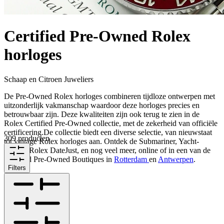
Certified Pre-Owned Rolex
horloges
Schaap en Citroen Juweliers
De Pre-Owned Rolex horloges combineren tijdloze ontwerpen met
uitzonderlijk vakmanschap waardoor deze horloges precies en
betrouwbaar zijn. Deze kwaliteiten zijn ook terug te zien in de
Rolex Certified Pre-Owned collectie, met de zekerheid van officiële
certificering.De collectie biedt een diverse selectie, van nieuwstaat
309 producten
tot vintage Rolex horloges aan. Ontdek de Submariner, Yacht-
Master, Rolex DateJust, en nog veel meer, online of in een van de
Certified Pre-Owned Boutiques in
Rotterdam
en
Antwerpen
.
Filters