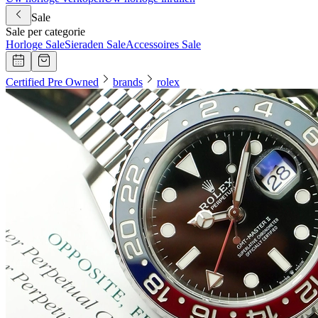
Sale
Sale per categorie
Horloge Sale
Sieraden Sale
Accessoires Sale
Certified Pre Owned
brands
rolex