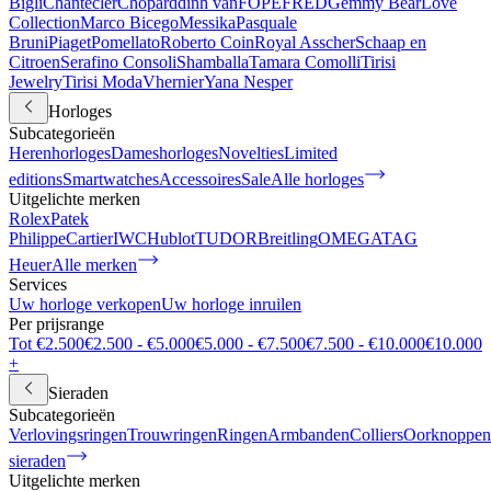
Bigli
Chantecler
Chopard
dinh van
FOPE
FRED
Gemmy Bear
Love
Collection
Marco Bicego
Messika
Pasquale
Bruni
Piaget
Pomellato
Roberto Coin
Royal Asscher
Schaap en
Citroen
Serafino Consoli
Shamballa
Tamara Comolli
Tirisi
Jewelry
Tirisi Moda
Vhernier
Yana Nesper
Horloges
Subcategorieën
Herenhorloges
Dameshorloges
Novelties
Limited
editions
Smartwatches
Accessoires
Sale
Alle horloges
Uitgelichte merken
Rolex
Patek
Philippe
Cartier
IWC
Hublot
TUDOR
Breitling
OMEGA
TAG
Heuer
Alle merken
Services
Uw horloge verkopen
Uw horloge inruilen
Per prijsrange
Tot €2.500
€2.500 - €5.000
€5.000 - €7.500
€7.500 - €10.000
€10.000
+
Sieraden
Subcategorieën
Verlovingsringen
Trouwringen
Ringen
Armbanden
Colliers
Oorknoppen
sieraden
Uitgelichte merken