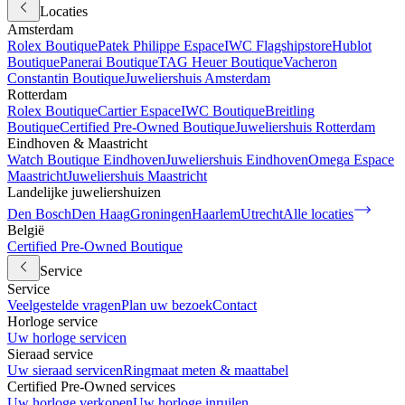
Locaties
Amsterdam
Rolex Boutique
Patek Philippe Espace
IWC Flagshipstore
Hublot
Boutique
Panerai Boutique
TAG Heuer Boutique
Vacheron
Constantin Boutique
Juweliershuis Amsterdam
Rotterdam
Rolex Boutique
Cartier Espace
IWC Boutique
Breitling
Boutique
Certified Pre-Owned Boutique
Juweliershuis Rotterdam
Eindhoven & Maastricht
Watch Boutique Eindhoven
Juweliershuis Eindhoven
Omega Espace
Maastricht
Juweliershuis Maastricht
Landelijke juweliershuizen
Den Bosch
Den Haag
Groningen
Haarlem
Utrecht
Alle locaties
België
Certified Pre-Owned Boutique
Service
Service
Veelgestelde vragen
Plan uw bezoek
Contact
Horloge service
Uw horloge servicen
Sieraad service
Uw sieraad servicen
Ringmaat meten & maattabel
Certified Pre-Owned services
Uw horloge verkopen
Uw horloge inruilen