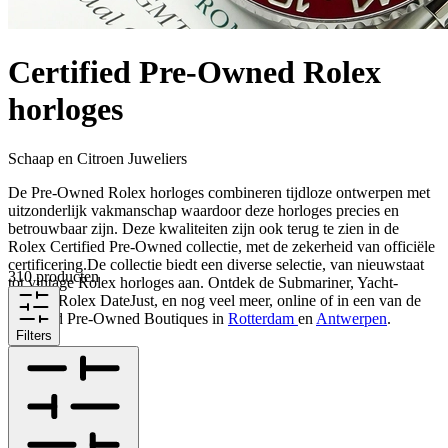
Certified Pre-Owned Rolex
horloges
Schaap en Citroen Juweliers
De Pre-Owned Rolex horloges combineren tijdloze ontwerpen met
uitzonderlijk vakmanschap waardoor deze horloges precies en
betrouwbaar zijn. Deze kwaliteiten zijn ook terug te zien in de
Rolex Certified Pre-Owned collectie, met de zekerheid van officiële
certificering.De collectie biedt een diverse selectie, van nieuwstaat
310 producten
tot vintage Rolex horloges aan. Ontdek de Submariner, Yacht-
Master, Rolex DateJust, en nog veel meer, online of in een van de
Certified Pre-Owned Boutiques in
Rotterdam
en
Antwerpen
.
Filters