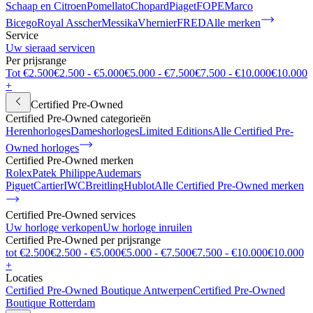
Schaap en Citroen
Pomellato
Chopard
Piaget
FOPE
Marco
Bicego
Royal Asscher
Messika
Vhernier
FRED
Alle merken
Service
Uw sieraad servicen
Per prijsrange
Tot €2.500
€2.500 - €5.000
€5.000 - €7.500
€7.500 - €10.000
€10.000
+
Certified Pre-Owned
Certified Pre-Owned categorieën
Herenhorloges
Dameshorloges
Limited Editions
Alle Certified Pre-
Owned horloges
Certified Pre-Owned merken
Rolex
Patek Philippe
Audemars
Piguet
Cartier
IWC
Breitling
Hublot
Alle Certified Pre-Owned merken
Certified Pre-Owned services
Uw horloge verkopen
Uw horloge inruilen
Certified Pre-Owned per prijsrange
tot €2.500
€2.500 - €5.000
€5.000 - €7.500
€7.500 - €10.000
€10.000
+
Locaties
Certified Pre-Owned Boutique Antwerpen
Certified Pre-Owned
Boutique Rotterdam