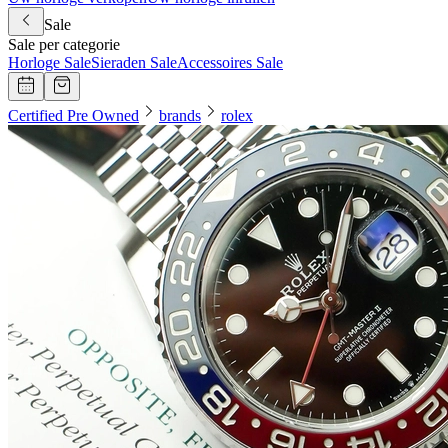
Sale
Sale per categorie
Horloge Sale
Sieraden Sale
Accessoires Sale
Certified Pre Owned
brands
rolex