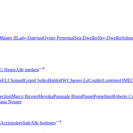
aster II
Lady-Datejust
Oyster Perpetual
Sea-Dweller
Sky-Dweller
Subma
G Heuer
Alle merken
NEL
Chopard
Grand Seiko
Hublot
IWC
Jaeger-LeCoultre
Longines
OME
ection
Marco Bicego
Messika
Pasquale Bruni
Piaget
Pomellato
Roberto C
ana Nesper
s
Accessoires
Sale
Alle horloges