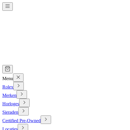
Menu
Rolex
Merken
Horloges
Sieraden
Certified Pre-Owned
Locaties