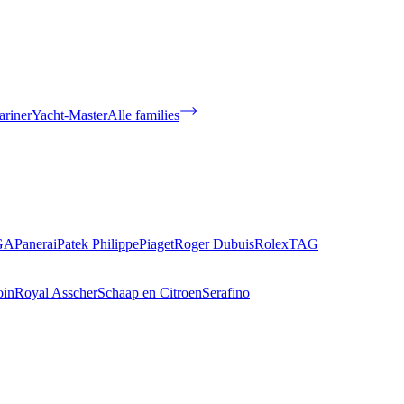
riner
Yacht-Master
Alle families
GA
Panerai
Patek Philippe
Piaget
Roger Dubuis
Rolex
TAG
oin
Royal Asscher
Schaap en Citroen
Serafino