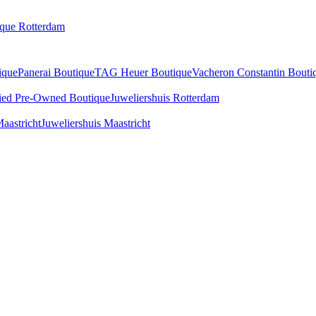
ique Rotterdam
ique
Panerai Boutique
TAG Heuer Boutique
Vacheron Constantin Bouti
fied Pre-Owned Boutique
Juweliershuis Rotterdam
aastricht
Juweliershuis Maastricht