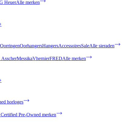
G Heuer
Alle merken
+
Oorringen
Oorhangers
Hangers
Accessoires
Sale
Alle sieraden
 Asscher
Messika
Vhernier
FRED
Alle merken
+
ned horloges
 Certified Pre-Owned merken