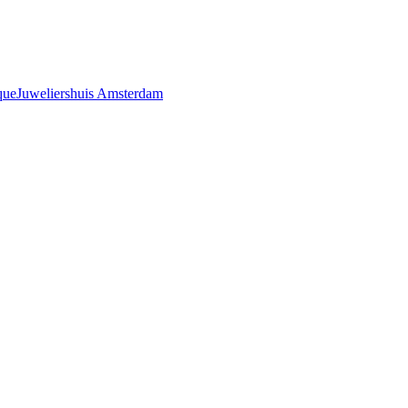
que
Juweliershuis Amsterdam