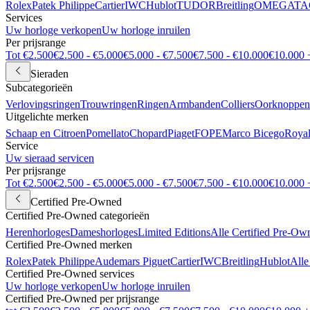
Rolex
Patek Philippe
Cartier
IWC
Hublot
TUDOR
Breitling
OMEGA
TA
Services
Uw horloge verkopen
Uw horloge inruilen
Per prijsrange
Tot €2.500
€2.500 - €5.000
€5.000 - €7.500
€7.500 - €10.000
€10.000 
Sieraden
Subcategorieën
Verlovingsringen
Trouwringen
Ringen
Armbanden
Colliers
Oorknoppen
Uitgelichte merken
Schaap en Citroen
Pomellato
Chopard
Piaget
FOPE
Marco Bicego
Royal
Service
Uw sieraad servicen
Per prijsrange
Tot €2.500
€2.500 - €5.000
€5.000 - €7.500
€7.500 - €10.000
€10.000 
Certified Pre-Owned
Certified Pre-Owned categorieën
Herenhorloges
Dameshorloges
Limited Editions
Alle Certified Pre-Ow
Certified Pre-Owned merken
Rolex
Patek Philippe
Audemars Piguet
Cartier
IWC
Breitling
Hublot
Alle
Certified Pre-Owned services
Uw horloge verkopen
Uw horloge inruilen
Certified Pre-Owned per prijsrange