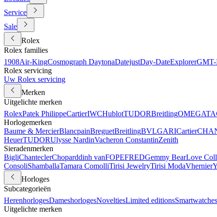
Service
Sale
Rolex
Rolex families
1908
Air-King
Cosmograph Daytona
Datejust
Day-Date
Explorer
GMT-M
Rolex servicing
Uw Rolex servicing
Merken
Uitgelichte merken
Rolex
Patek Philippe
Cartier
IWC
Hublot
TUDOR
Breitling
OMEGA
TA
Horlogemerken
Baume & Mercier
Blancpain
Breguet
Breitling
BVLGARI
Cartier
CHA
Heuer
TUDOR
Ulysse Nardin
Vacheron Constantin
Zenith
Sieradenmerken
Bigli
Chantecler
Chopard
dinh van
FOPE
FRED
Gemmy Bear
Love Coll
Consoli
Shamballa
Tamara Comolli
Tirisi Jewelry
Tirisi Moda
Vhernier
Y
Horloges
Subcategorieën
Herenhorloges
Dameshorloges
Novelties
Limited editions
Smartwatche
Uitgelichte merken