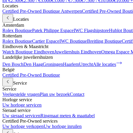
tot €2.500
€2.500 - €5.000
€5.000 - €7.500
€7.500 - €10.000
€10.000 +
Locaties
Certified Pre-Owned Boutique Antwerpen
Certified Pre-Owned Bout
Locaties
Amsterdam
Rolex Boutique
Patek Philippe Espace
IWC Flagshipstore
Hublot Bout
Rotterdam
Rolex Boutique
Cartier Espace
IWC Boutique
Breitling Boutique
Certi
Eindhoven & Maastricht
Watch Boutique Eindhoven
Juweliershuis Eindhoven
Omega Espace M
Landelijke juweliershuizen
Den Bosch
Den Haag
Groningen
Haarlem
Utrecht
Alle locaties
België
Certified Pre-Owned Boutique
Service
Service
Veelgestelde vragen
Plan uw bezoek
Contact
Horloge service
Uw horloge servicen
Sieraad service
Uw sieraad servicen
Ringmaat meten & maattabel
Certified Pre-Owned services
Uw horloge verkopen
Uw horloge inruilen