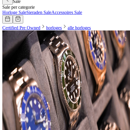
Sale
Sale per categorie
Horloge Sale
Sieraden Sale
Accessoires Sale
Certified Pre Owned
horloges
alle horloges