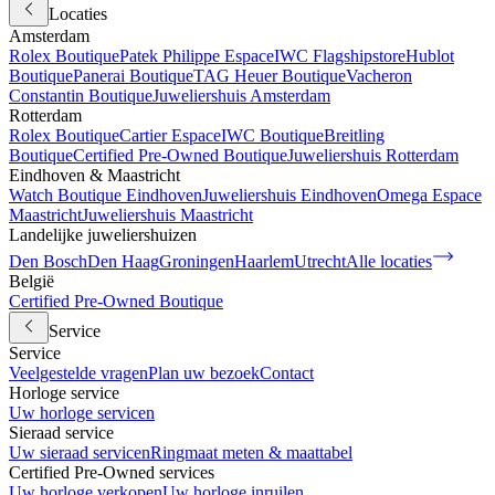
Locaties
Amsterdam
Rolex Boutique
Patek Philippe Espace
IWC Flagshipstore
Hublot
Boutique
Panerai Boutique
TAG Heuer Boutique
Vacheron
Constantin Boutique
Juweliershuis Amsterdam
Rotterdam
Rolex Boutique
Cartier Espace
IWC Boutique
Breitling
Boutique
Certified Pre-Owned Boutique
Juweliershuis Rotterdam
Eindhoven & Maastricht
Watch Boutique Eindhoven
Juweliershuis Eindhoven
Omega Espace
Maastricht
Juweliershuis Maastricht
Landelijke juweliershuizen
Den Bosch
Den Haag
Groningen
Haarlem
Utrecht
Alle locaties
België
Certified Pre-Owned Boutique
Service
Service
Veelgestelde vragen
Plan uw bezoek
Contact
Horloge service
Uw horloge servicen
Sieraad service
Uw sieraad servicen
Ringmaat meten & maattabel
Certified Pre-Owned services
Uw horloge verkopen
Uw horloge inruilen