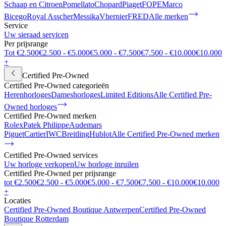
Schaap en Citroen
Pomellato
Chopard
Piaget
FOPE
Marco
Bicego
Royal Asscher
Messika
Vhernier
FRED
Alle merken
Service
Uw sieraad servicen
Per prijsrange
Tot €2.500
€2.500 - €5.000
€5.000 - €7.500
€7.500 - €10.000
€10.000
+
Certified Pre-Owned
Certified Pre-Owned categorieën
Herenhorloges
Dameshorloges
Limited Editions
Alle Certified Pre-
Owned horloges
Certified Pre-Owned merken
Rolex
Patek Philippe
Audemars
Piguet
Cartier
IWC
Breitling
Hublot
Alle Certified Pre-Owned merken
Certified Pre-Owned services
Uw horloge verkopen
Uw horloge inruilen
Certified Pre-Owned per prijsrange
tot €2.500
€2.500 - €5.000
€5.000 - €7.500
€7.500 - €10.000
€10.000
+
Locaties
Certified Pre-Owned Boutique Antwerpen
Certified Pre-Owned
Boutique Rotterdam