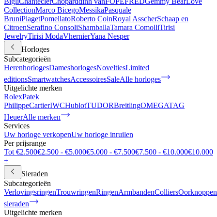
Bigli
Chantecler
Chopard
dinh van
FOPE
FRED
Gemmy Bear
Love
Collection
Marco Bicego
Messika
Pasquale
Bruni
Piaget
Pomellato
Roberto Coin
Royal Asscher
Schaap en
Citroen
Serafino Consoli
Shamballa
Tamara Comolli
Tirisi
Jewelry
Tirisi Moda
Vhernier
Yana Nesper
Horloges
Subcategorieën
Herenhorloges
Dameshorloges
Novelties
Limited
editions
Smartwatches
Accessoires
Sale
Alle horloges
Uitgelichte merken
Rolex
Patek
Philippe
Cartier
IWC
Hublot
TUDOR
Breitling
OMEGA
TAG
Heuer
Alle merken
Services
Uw horloge verkopen
Uw horloge inruilen
Per prijsrange
Tot €2.500
€2.500 - €5.000
€5.000 - €7.500
€7.500 - €10.000
€10.000
+
Sieraden
Subcategorieën
Verlovingsringen
Trouwringen
Ringen
Armbanden
Colliers
Oorknoppen
sieraden
Uitgelichte merken