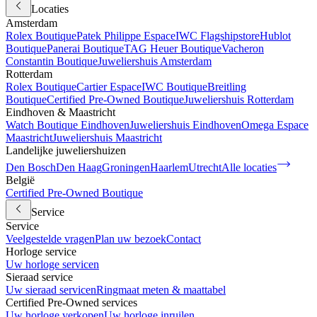
Locaties
Amsterdam
Rolex Boutique
Patek Philippe Espace
IWC Flagshipstore
Hublot
Boutique
Panerai Boutique
TAG Heuer Boutique
Vacheron
Constantin Boutique
Juweliershuis Amsterdam
Rotterdam
Rolex Boutique
Cartier Espace
IWC Boutique
Breitling
Boutique
Certified Pre-Owned Boutique
Juweliershuis Rotterdam
Eindhoven & Maastricht
Watch Boutique Eindhoven
Juweliershuis Eindhoven
Omega Espace
Maastricht
Juweliershuis Maastricht
Landelijke juweliershuizen
Den Bosch
Den Haag
Groningen
Haarlem
Utrecht
Alle locaties
België
Certified Pre-Owned Boutique
Service
Service
Veelgestelde vragen
Plan uw bezoek
Contact
Horloge service
Uw horloge servicen
Sieraad service
Uw sieraad servicen
Ringmaat meten & maattabel
Certified Pre-Owned services
Uw horloge verkopen
Uw horloge inruilen