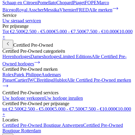
Schaap en Citroen
Pomellato
Chopard
Piaget
FOPE
Marco
Bicego
Royal Asscher
Messika
Vhernier
FRED
Alle merken
Service
Uw sieraad servicen
Per prijsrange
Tot €2.500
€2.500 - €5.000
€5.000 - €7.500
€7.500 - €10.000
€10.000
+
Certified Pre-Owned
Certified Pre-Owned categorieën
Herenhorloges
Dameshorloges
Limited Editions
Alle Certified Pre-
Owned horloges
Certified Pre-Owned merken
Rolex
Patek Philippe
Audemars
Piguet
Cartier
IWC
Breitling
Hublot
Alle Certified Pre-Owned merken
Certified Pre-Owned services
Uw horloge verkopen
Uw horloge inruilen
Certified Pre-Owned per prijsrange
tot €2.500
€2.500 - €5.000
€5.000 - €7.500
€7.500 - €10.000
€10.000
+
Locaties
Certified Pre-Owned Boutique Antwerpen
Certified Pre-Owned
Boutique Rotterdam