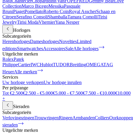
Bigli
Chantecler
Chopard
dinh van
FOPE
FRED
Gemmy Bear
Love
Collection
Marco Bicego
Messika
Pasquale
Bruni
Piaget
Pomellato
Roberto Coin
Royal Asscher
Schaap en
Citroen
Serafino Consoli
Shamballa
Tamara Comolli
Tirisi
Jewelry
Tirisi Moda
Vhernier
Yana Nesper
Horloges
Subcategorieën
Herenhorloges
Dameshorloges
Novelties
Limited
editions
Smartwatches
Accessoires
Sale
Alle horloges
Uitgelichte merken
Rolex
Patek
Philippe
Cartier
IWC
Hublot
TUDOR
Breitling
OMEGA
TAG
Heuer
Alle merken
Services
Uw horloge verkopen
Uw horloge inruilen
Per prijsrange
Tot €2.500
€2.500 - €5.000
€5.000 - €7.500
€7.500 - €10.000
€10.000
+
Sieraden
Subcategorieën
Verlovingsringen
Trouwringen
Ringen
Armbanden
Colliers
Oorknoppen
sieraden
Uitgelichte merken