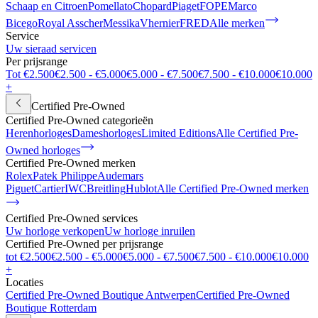
Schaap en Citroen
Pomellato
Chopard
Piaget
FOPE
Marco
Bicego
Royal Asscher
Messika
Vhernier
FRED
Alle merken
Service
Uw sieraad servicen
Per prijsrange
Tot €2.500
€2.500 - €5.000
€5.000 - €7.500
€7.500 - €10.000
€10.000
+
Certified Pre-Owned
Certified Pre-Owned categorieën
Herenhorloges
Dameshorloges
Limited Editions
Alle Certified Pre-
Owned horloges
Certified Pre-Owned merken
Rolex
Patek Philippe
Audemars
Piguet
Cartier
IWC
Breitling
Hublot
Alle Certified Pre-Owned merken
Certified Pre-Owned services
Uw horloge verkopen
Uw horloge inruilen
Certified Pre-Owned per prijsrange
tot €2.500
€2.500 - €5.000
€5.000 - €7.500
€7.500 - €10.000
€10.000
+
Locaties
Certified Pre-Owned Boutique Antwerpen
Certified Pre-Owned
Boutique Rotterdam