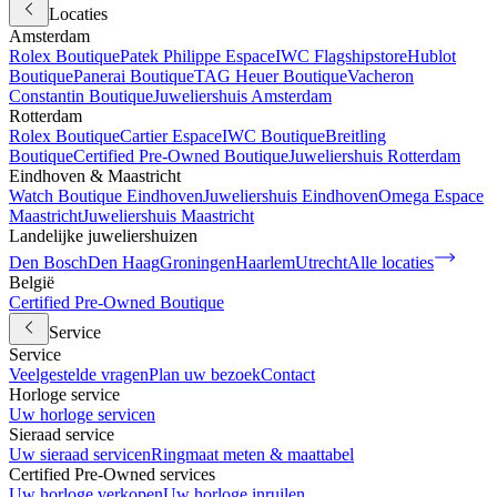
Locaties
Amsterdam
Rolex Boutique
Patek Philippe Espace
IWC Flagshipstore
Hublot
Boutique
Panerai Boutique
TAG Heuer Boutique
Vacheron
Constantin Boutique
Juweliershuis Amsterdam
Rotterdam
Rolex Boutique
Cartier Espace
IWC Boutique
Breitling
Boutique
Certified Pre-Owned Boutique
Juweliershuis Rotterdam
Eindhoven & Maastricht
Watch Boutique Eindhoven
Juweliershuis Eindhoven
Omega Espace
Maastricht
Juweliershuis Maastricht
Landelijke juweliershuizen
Den Bosch
Den Haag
Groningen
Haarlem
Utrecht
Alle locaties
België
Certified Pre-Owned Boutique
Service
Service
Veelgestelde vragen
Plan uw bezoek
Contact
Horloge service
Uw horloge servicen
Sieraad service
Uw sieraad servicen
Ringmaat meten & maattabel
Certified Pre-Owned services
Uw horloge verkopen
Uw horloge inruilen