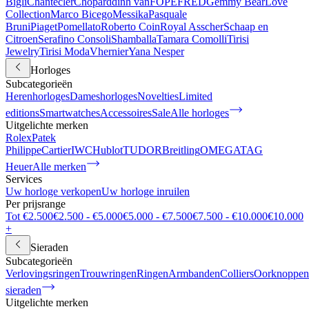
Bigli
Chantecler
Chopard
dinh van
FOPE
FRED
Gemmy Bear
Love
Collection
Marco Bicego
Messika
Pasquale
Bruni
Piaget
Pomellato
Roberto Coin
Royal Asscher
Schaap en
Citroen
Serafino Consoli
Shamballa
Tamara Comolli
Tirisi
Jewelry
Tirisi Moda
Vhernier
Yana Nesper
Horloges
Subcategorieën
Herenhorloges
Dameshorloges
Novelties
Limited
editions
Smartwatches
Accessoires
Sale
Alle horloges
Uitgelichte merken
Rolex
Patek
Philippe
Cartier
IWC
Hublot
TUDOR
Breitling
OMEGA
TAG
Heuer
Alle merken
Services
Uw horloge verkopen
Uw horloge inruilen
Per prijsrange
Tot €2.500
€2.500 - €5.000
€5.000 - €7.500
€7.500 - €10.000
€10.000
+
Sieraden
Subcategorieën
Verlovingsringen
Trouwringen
Ringen
Armbanden
Colliers
Oorknoppen
sieraden
Uitgelichte merken