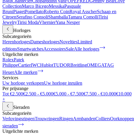
Bigli
Chantecler
Chopard
dinh van
FOPE
FRED
Gemmy Bear
Love
Collection
Marco Bicego
Messika
Pasquale
Bruni
Piaget
Pomellato
Roberto Coin
Royal Asscher
Schaap en
Citroen
Serafino Consoli
Shamballa
Tamara Comolli
Tirisi
Jewelry
Tirisi Moda
Vhernier
Yana Nesper
Horloges
Subcategorieën
Herenhorloges
Dameshorloges
Novelties
Limited
editions
Smartwatches
Accessoires
Sale
Alle horloges
Uitgelichte merken
Rolex
Patek
Philippe
Cartier
IWC
Hublot
TUDOR
Breitling
OMEGA
TAG
Heuer
Alle merken
Services
Uw horloge verkopen
Uw horloge inruilen
Per prijsrange
Tot €2.500
€2.500 - €5.000
€5.000 - €7.500
€7.500 - €10.000
€10.000
+
Sieraden
Subcategorieën
Verlovingsringen
Trouwringen
Ringen
Armbanden
Colliers
Oorknoppen
sieraden
Uitgelichte merken