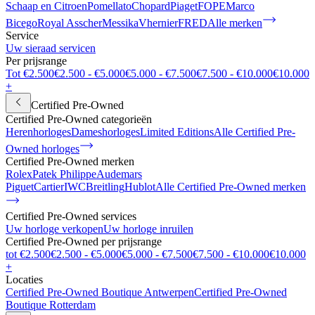
Schaap en Citroen
Pomellato
Chopard
Piaget
FOPE
Marco
Bicego
Royal Asscher
Messika
Vhernier
FRED
Alle merken
Service
Uw sieraad servicen
Per prijsrange
Tot €2.500
€2.500 - €5.000
€5.000 - €7.500
€7.500 - €10.000
€10.000
+
Certified Pre-Owned
Certified Pre-Owned categorieën
Herenhorloges
Dameshorloges
Limited Editions
Alle Certified Pre-
Owned horloges
Certified Pre-Owned merken
Rolex
Patek Philippe
Audemars
Piguet
Cartier
IWC
Breitling
Hublot
Alle Certified Pre-Owned merken
Certified Pre-Owned services
Uw horloge verkopen
Uw horloge inruilen
Certified Pre-Owned per prijsrange
tot €2.500
€2.500 - €5.000
€5.000 - €7.500
€7.500 - €10.000
€10.000
+
Locaties
Certified Pre-Owned Boutique Antwerpen
Certified Pre-Owned
Boutique Rotterdam