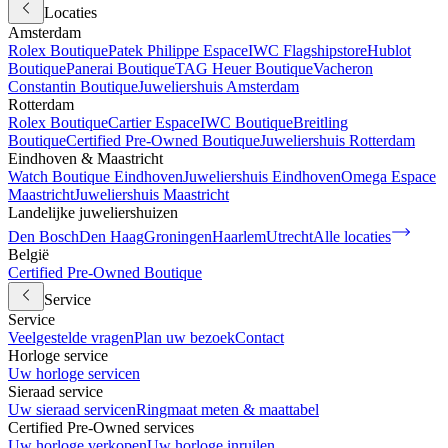
Locaties
Amsterdam
Rolex Boutique
Patek Philippe Espace
IWC Flagshipstore
Hublot
Boutique
Panerai Boutique
TAG Heuer Boutique
Vacheron
Constantin Boutique
Juweliershuis Amsterdam
Rotterdam
Rolex Boutique
Cartier Espace
IWC Boutique
Breitling
Boutique
Certified Pre-Owned Boutique
Juweliershuis Rotterdam
Eindhoven & Maastricht
Watch Boutique Eindhoven
Juweliershuis Eindhoven
Omega Espace
Maastricht
Juweliershuis Maastricht
Landelijke juweliershuizen
Den Bosch
Den Haag
Groningen
Haarlem
Utrecht
Alle locaties
België
Certified Pre-Owned Boutique
Service
Service
Veelgestelde vragen
Plan uw bezoek
Contact
Horloge service
Uw horloge servicen
Sieraad service
Uw sieraad servicen
Ringmaat meten & maattabel
Certified Pre-Owned services
Uw horloge verkopen
Uw horloge inruilen