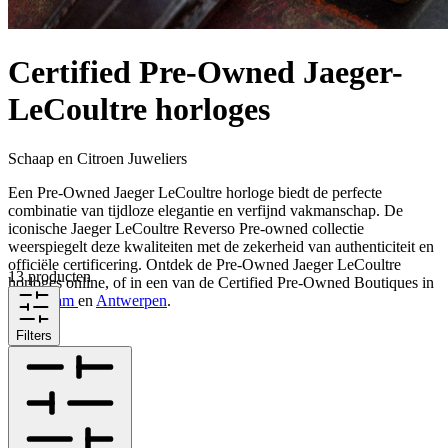
Certified Pre-Owned Jaeger-
LeCoultre horloges
Schaap en Citroen Juweliers
Een Pre-Owned Jaeger LeCoultre horloge biedt de perfecte
combinatie van tijdloze elegantie en verfijnd vakmanschap. De
iconische Jaeger LeCoultre Reverso Pre-owned collectie
weerspiegelt deze kwaliteiten met de zekerheid van authenticiteit en
officiële certificering. Ontdek de Pre-Owned Jaeger LeCoultre
13 producten
horloges online, of in een van de Certified Pre-Owned Boutiques in
Rotterdam
en
Antwerpen
.
Filters