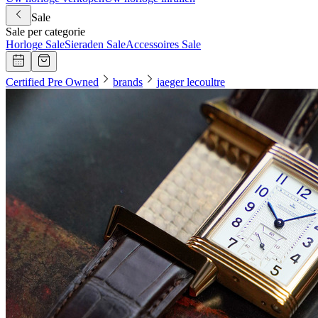
Sale
Sale per categorie
Horloge Sale
Sieraden Sale
Accessoires Sale
Certified Pre Owned
brands
jaeger lecoultre