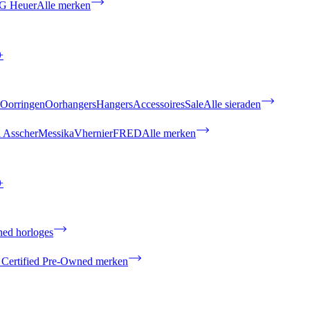
G Heuer
Alle merken
+
Oorringen
Oorhangers
Hangers
Accessoires
Sale
Alle sieraden
 Asscher
Messika
Vhernier
FRED
Alle merken
+
ned horloges
 Certified Pre-Owned merken