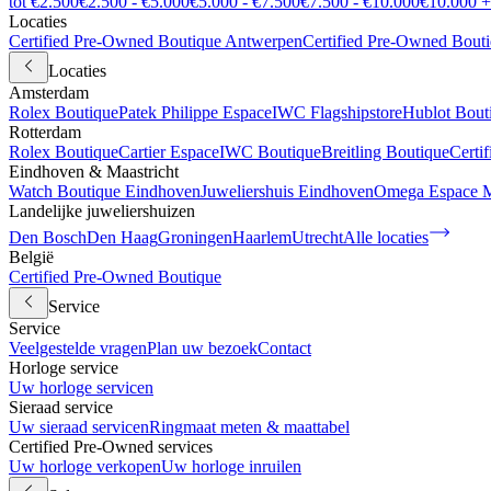
tot €2.500
€2.500 - €5.000
€5.000 - €7.500
€7.500 - €10.000
€10.000 +
Locaties
Certified Pre-Owned Boutique Antwerpen
Certified Pre-Owned Bout
Locaties
Amsterdam
Rolex Boutique
Patek Philippe Espace
IWC Flagshipstore
Hublot Bout
Rotterdam
Rolex Boutique
Cartier Espace
IWC Boutique
Breitling Boutique
Certi
Eindhoven & Maastricht
Watch Boutique Eindhoven
Juweliershuis Eindhoven
Omega Espace M
Landelijke juweliershuizen
Den Bosch
Den Haag
Groningen
Haarlem
Utrecht
Alle locaties
België
Certified Pre-Owned Boutique
Service
Service
Veelgestelde vragen
Plan uw bezoek
Contact
Horloge service
Uw horloge servicen
Sieraad service
Uw sieraad servicen
Ringmaat meten & maattabel
Certified Pre-Owned services
Uw horloge verkopen
Uw horloge inruilen