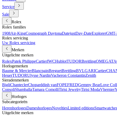
Service
Sale
Rolex
Rolex families
1908
Air-King
Cosmograph Daytona
Datejust
Day-Date
Explorer
GMT-M
Rolex servicing
Uw Rolex servicing
Merken
Uitgelichte merken
Rolex
Patek Philippe
Cartier
IWC
Hublot
TUDOR
Breitling
OMEGA
TA
Horlogemerken
Baume & Mercier
Blancpain
Breguet
Breitling
BVLGARI
Cartier
CHA
Heuer
TUDOR
Ulysse Nardin
Vacheron Constantin
Zenith
Sieradenmerken
Bigli
Chantecler
Chopard
dinh van
FOPE
FRED
Gemmy Bear
Love Coll
Consoli
Shamballa
Tamara Comolli
Tirisi Jewelry
Tirisi Moda
Vhernier
Y
Horloges
Subcategorieën
Herenhorloges
Dameshorloges
Novelties
Limited editions
Smartwatche
Uitgelichte merken