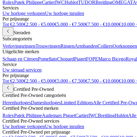
Rolex
Patek Philippe
Cartier
IWC
Hublot
TUDOR
Breitling
OMEGA
TA
Services
Uw horloge verkopen
Uw horloge inruilen
Per prijsrange
Tot €2.500
€2.500 - €5.000
€5.000 - €7.500
€7.500 - €10.000
€10.000 
Sieraden
Subcategorieën
Verlovingsringen
Trouwringen
Ringen
Armbanden
Colliers
Oorknoppen
Uitgelichte merken
Schaap en Citroen
Pomellato
Chopard
Piaget
FOPE
Marco Bicego
Royal
Service
Uw sieraad servicen
Per prijsrange
Tot €2.500
€2.500 - €5.000
€5.000 - €7.500
€7.500 - €10.000
€10.000 
Certified Pre-Owned
Certified Pre-Owned categorieën
Herenhorloges
Dameshorloges
Limited Editions
Alle Certified Pre-Ow
Certified Pre-Owned merken
Rolex
Patek Philippe
Audemars Piguet
Cartier
IWC
Breitling
Hublot
Alle
Certified Pre-Owned services
Uw horloge verkopen
Uw horloge inruilen
Certified Pre-Owned per prijsrange