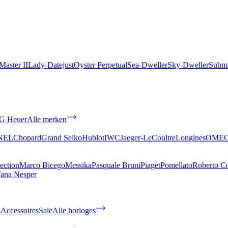
aster II
Lady-Datejust
Oyster Perpetual
Sea-Dweller
Sky-Dweller
Subma
G Heuer
Alle merken
NEL
Chopard
Grand Seiko
Hublot
IWC
Jaeger-LeCoultre
Longines
OME
ection
Marco Bicego
Messika
Pasquale Bruni
Piaget
Pomellato
Roberto C
ana Nesper
s
Accessoires
Sale
Alle horloges