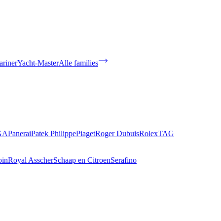
riner
Yacht-Master
Alle families
GA
Panerai
Patek Philippe
Piaget
Roger Dubuis
Rolex
TAG
oin
Royal Asscher
Schaap en Citroen
Serafino