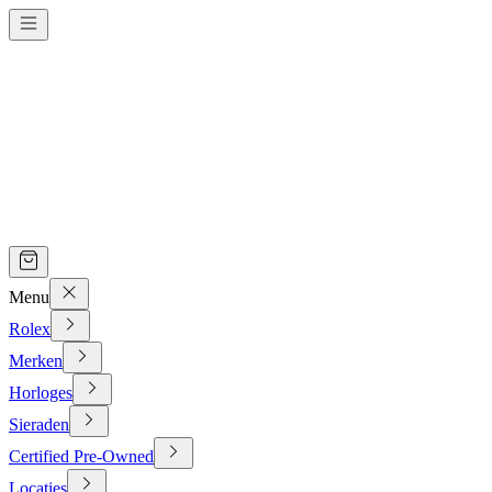
Menu
Rolex
Merken
Horloges
Sieraden
Certified Pre-Owned
Locaties