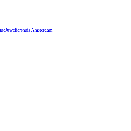
que
Juweliershuis Amsterdam