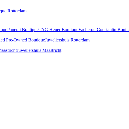
ique Rotterdam
ique
Panerai Boutique
TAG Heuer Boutique
Vacheron Constantin Bouti
fied Pre-Owned Boutique
Juweliershuis Rotterdam
aastricht
Juweliershuis Maastricht